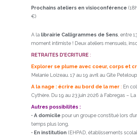
Prochains ateliers en visioconférence
(18h
€)
A la
librairie Calligrammes de Sens
, entre 
moment intimiste ! Deux ateliers mensuels, inscr
RETRAITES D’ECRITURE
:
Explorer se plume avec coeur, corps et cr
Melanie Loizeau. 17 au 19 avril au Gîte Peteloup
A la nage : écrire au bord de la mer
:
En col
Cythère. Du 19 au 23 juin 2026 à Fabregas – L
Autres possibilités :
•
A domicile
pour un groupe constitué lors d’un
temps plus long.
•
En institution
(EHPAD, établissements scolaire