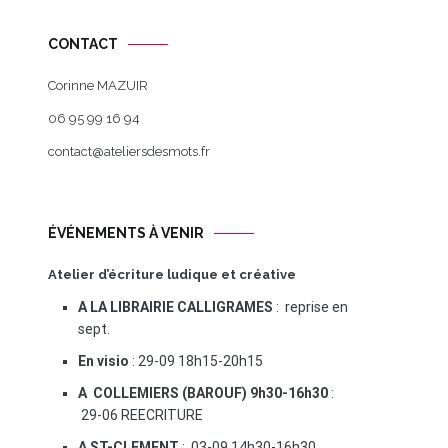
CONTACT
Corinne MAZUIR
06 95 99 16 94
contact@ateliersdesmots.fr
ÉVÉNEMENTS À VENIR
Atelier d’écriture ludique et créative
A LA LIBRAIRIE CALLIGRAMES
: reprise en
sept.
En visio
: 29-09 18h15-20h15
A COLLEMIERS (BAROUF) 9h30-16h30
:
29-06 REECRITURE
A ST-CLEMENT
: 03-09 14h30-16h30