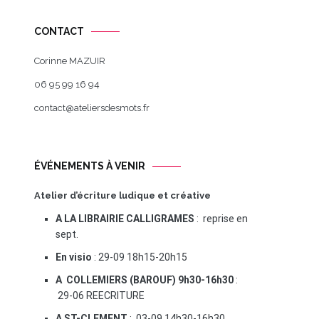
CONTACT
Corinne MAZUIR
06 95 99 16 94
contact@ateliersdesmots.fr
ÉVÉNEMENTS À VENIR
Atelier d’écriture ludique et créative
A LA LIBRAIRIE CALLIGRAMES
: reprise en
sept.
En visio
: 29-09 18h15-20h15
A COLLEMIERS (BAROUF) 9h30-16h30
:
29-06 REECRITURE
A ST-CLEMENT
: 03-09 14h30-16h30