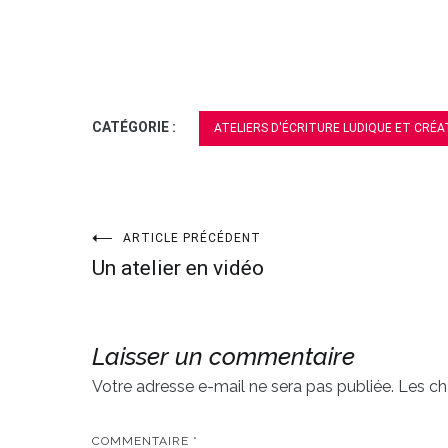
CATÉGORIE :
ATELIERS D'ÉCRITURE LUDIQUE ET CRÉA
ARTICLE PRÉCÉDENT
Navigation
Un atelier en vidéo
de
l’article
Laisser un commentaire
Votre adresse e-mail ne sera pas publiée.
Les ch
COMMENTAIRE
*