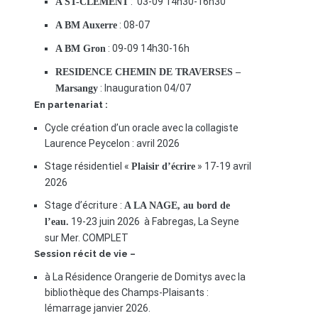
: 03-09 14h30-16h30
A ST-CLEMENT
: 08-07
A BM Auxerre
: 09-09 14h30-16h
A BM Gron
RESIDENCE CHEMIN DE TRAVERSES –
: Inauguration 04/07
Marsangy
En partenariat :
Cycle création d’un oracle avec la collagiste
Laurence Peycelon : avril 2026
Stage résidentiel «
» 17-19 avril
Plaisir d’écrire
2026
Stage d’écriture :
A LA NAGE, au bord de
19-23 juin 2026 à Fabregas, La Seyne
l’eau.
sur Mer. COMPLET
Session récit de vie –
à La Résidence Orangerie de Domitys avec la
bibliothèque des Champs-Plaisants :
lémarrage janvier 2026.