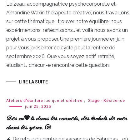
Loizeau, accompagnatrice psychocorporelle et
Amandine Waxin thérapeute créative, nous travaillons
sur cette thématique : trouver notre équilibre, nous
expérimentons, réfléchissons… et voilà nous avons un
projet à vous proposer. Une première journée en juin
pour vous présenter ce cycle pour la rentrée de
septembre 2026. Que vous soyez actif, retraité,
étudiant… chacun-e rencontre cette question.
LIRE LA SUITE
Ateliers d'écriture ludique et créative
,
Stage - Résidence
juin 25, 2025
𝒟𝑒𝓈 𝓂💗𝓉𝓈 𝒹𝒶𝓃𝓈 𝓁𝑒𝓈 𝒸𝒶𝓇𝓃𝑒𝓉𝓈, 𝒹𝑒𝓈 é𝒸𝓁𝒶𝓉𝓈 𝒹𝑒 𝓂𝑒𝓇
𝒹𝒶𝓃𝓈 𝓁𝑒𝓈 𝓎𝑒𝓊𝓍. 🐚
🌊 De retour du centre de vacances de Fabregas……où