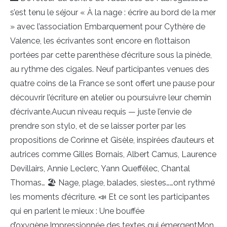
s’est tenu le séjour « À la nage : écrire au bord de la mer
» avec l’association Embarquement pour Cythère de
Valence, les écrivantes sont encore en flottaison
portées par cette parenthèse d’écriture sous la pinède,
au rythme des cigales. Neuf participantes venues des
quatre coins de la France se sont offert une pause pour
découvrir l’écriture en atelier ou poursuivre leur chemin
d’écrivante.Aucun niveau requis — juste l’envie de
prendre son stylo, et de se laisser porter par les
propositions de Corinne et Gisèle, inspirées d’auteurs et
autrices comme Gilles Bornais, Albert Camus, Laurence
Devillairs, Annie Leclerc, Yann Queffélec, Chantal
Thomas… 🏖️ Nage, plage, balades, siestes……ont rythmé
les moments d’écriture. 📣 Et ce sont les participantes
qui en parlent le mieux : Une bouffée
d’oxygène,Impressionnée des textes qui émergentMon