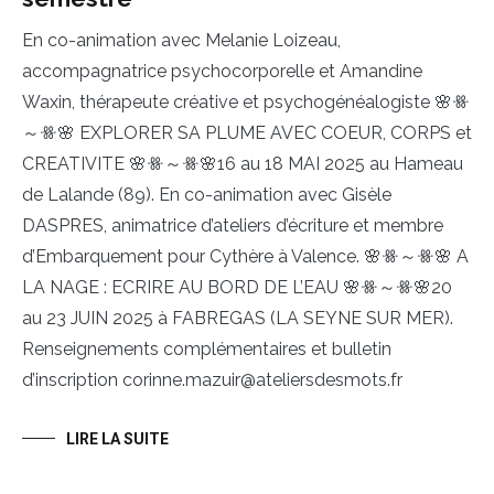
En co-animation avec Melanie Loizeau,
accompagnatrice psychocorporelle et Amandine
Waxin, thérapeute créative et psychogénéalogiste 🌸ꗥ
～ꗥ🌸 EXPLORER SA PLUME AVEC COEUR, CORPS et
CREATIVITE 🌸ꗥ～ꗥ🌸16 au 18 MAI 2025 au Hameau
de Lalande (89). En co-animation avec Gisèle
DASPRES, animatrice d’ateliers d’écriture et membre
d’Embarquement pour Cythère à Valence. 🌸ꗥ～ꗥ🌸 A
LA NAGE : ECRIRE AU BORD DE L’EAU 🌸ꗥ～ꗥ🌸20
au 23 JUIN 2025 à FABREGAS (LA SEYNE SUR MER).
Renseignements complémentaires et bulletin
d’inscription corinne.mazuir@ateliersdesmots.fr
LIRE LA SUITE