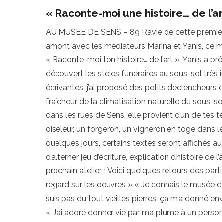
« Raconte-moi une histoire… de l’ar
AU MUSEE DE SENS – 89 Ravie de cette première 
amont avec les médiateurs Marina et Yanis, ce me
« Raconte-moi ton histoire… de l’art ». Yanis a 
découvert les stèles funéraires au sous-sol très 
écrivantes, j’ai proposé des petits déclencheurs d
fraîcheur de la climatisation naturelle du sous-s
dans les rues de Sens, elle provient d’un de tes te
oiseleur, un forgeron, un vigneron en toge dans
quelques jours, certains textes seront affichés au
d’alterner jeu d’écriture, explication d’histoire de l
prochain atelier ! Voici quelques retours des part
regard sur les oeuvres » « Je connais le musée d
suis pas du tout vieilles pierres, ça m’a donné en
« J’ai adoré donner vie par ma plume à un person