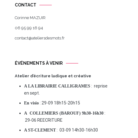
CONTACT
Corinne MAZUIR
06 95 99 16 94
contact@ateliersdesmots.fr
ÉVÉNEMENTS À VENIR
Atelier d’écriture ludique et créative
: reprise
A LA LIBRAIRIE CALLIGRAMES
en sept.
: 29-09 18h15-20h15
En visio
:
A COLLEMIERS (BAROUF) 9h30-16h30
29-06 REECRITURE
: 03-09 14h30-16h30
A ST-CLEMENT