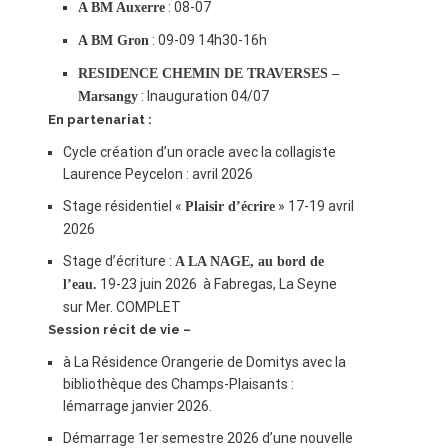
: 08-07
A BM Auxerre
: 09-09 14h30-16h
A BM Gron
RESIDENCE CHEMIN DE TRAVERSES –
: Inauguration 04/07
Marsangy
En partenariat :
Cycle création d’un oracle avec la collagiste
Laurence Peycelon : avril 2026
Stage résidentiel «
» 17-19 avril
Plaisir d’écrire
2026
Stage d’écriture :
A LA NAGE, au bord de
19-23 juin 2026 à Fabregas, La Seyne
l’eau.
sur Mer. COMPLET
Session récit de vie –
à La Résidence Orangerie de Domitys avec la
bibliothèque des Champs-Plaisants :
lémarrage janvier 2026.
Démarrage 1er semestre 2026 d’une nouvelle