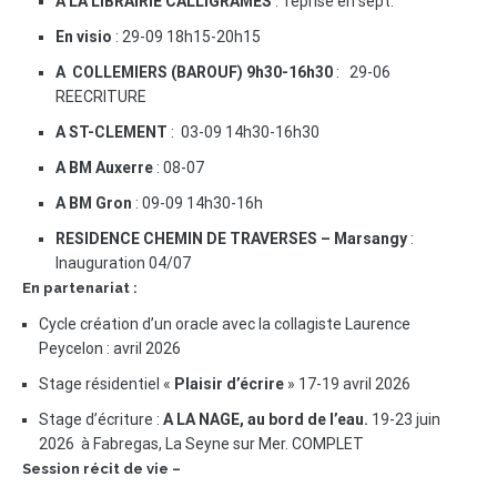
A LA LIBRAIRIE CALLIGRAMES
: reprise en sept.
En visio
: 29-09 18h15-20h15
A COLLEMIERS (BAROUF) 9h30-16h30
: 29-06
REECRITURE
A ST-CLEMENT
: 03-09 14h30-16h30
A BM Auxerre
: 08-07
A BM Gron
: 09-09 14h30-16h
RESIDENCE CHEMIN DE TRAVERSES – Marsangy
:
Inauguration 04/07
En partenariat :
Cycle création d’un oracle avec la collagiste Laurence
Peycelon : avril 2026
Stage résidentiel «
Plaisir d’écrire
» 17-19 avril 2026
Stage d’écriture :
A LA NAGE, au bord de l’eau.
19-23 juin
2026 à Fabregas, La Seyne sur Mer. COMPLET
Session récit de vie –