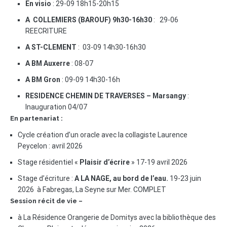
En visio
: 29-09 18h15-20h15
A COLLEMIERS (BAROUF) 9h30-16h30
: 29-06
REECRITURE
A ST-CLEMENT
: 03-09 14h30-16h30
A BM Auxerre
: 08-07
A BM Gron
: 09-09 14h30-16h
RESIDENCE CHEMIN DE TRAVERSES – Marsangy
:
Inauguration 04/07
En partenariat :
Cycle création d’un oracle avec la collagiste Laurence
Peycelon : avril 2026
Stage résidentiel «
Plaisir d’écrire
» 17-19 avril 2026
Stage d’écriture :
A LA NAGE, au bord de l’eau.
19-23 juin
2026 à Fabregas, La Seyne sur Mer. COMPLET
Session récit de vie –
à La Résidence Orangerie de Domitys avec la bibliothèque des