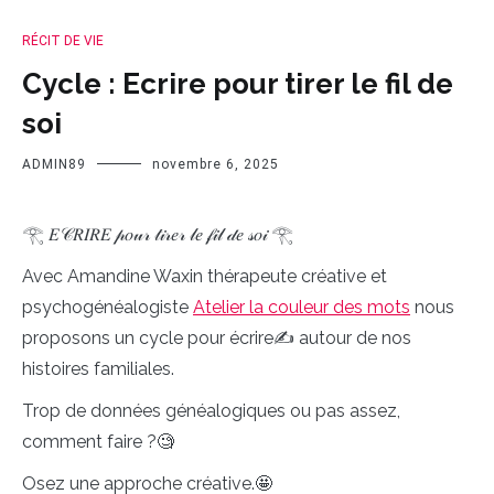
RÉCIT DE VIE
Cycle : Ecrire pour tirer le fil de
soi
ADMIN89
novembre 6, 2025
𓂀 𝐸𝒞𝑅𝐼𝑅𝐸 𝓅𝑜𝓊𝓇 𝓉𝒾𝓇𝑒𝓇 𝓁𝑒 𝒻𝒾𝓁 𝒹𝑒 𝓈𝑜𝒾 𓂀
Avec Amandine Waxin thérapeute créative et
psychogénéalogiste
Atelier la couleur des mots
nous
proposons un cycle pour écrire✍ autour de nos
histoires familiales.
Trop de données généalogiques ou pas assez,
comment faire ?🧐
Osez une approche créative.🤩