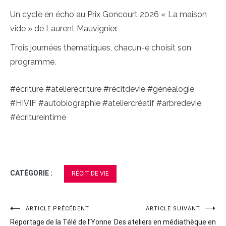
Un cycle en écho au Prix Goncourt 2026 « La maison
vide » de Laurent Mauvignier.
Trois journées thématiques, chacun-e choisit son
programme.
#écriture #atelierécriture #récitdevie #généalogie
#HIVIF #autobiographie #ateliercréatif #arbredevie
#écritureintime
CATÉGORIE :
RÉCIT DE VIE
ARTICLE PRÉCÉDENT
ARTICLE SUIVANT
Navigation
Reportage de la Télé de l’Yonne
Des ateliers en médiathèque en