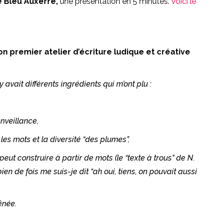
e Bleu Auxerre,
une présentation en 5 minutes.
Voici le
on premier atelier d’écriture ludique et créative
 avait différents ingrédients qui m’ont plu :
nveillance,
 les mots et la diversité “des plumes”,
eut construire à partir de mots (le “texte à trous” de N.
ien de fois me suis-je dit “ah oui, tiens, on pouvait aussi
ênée.