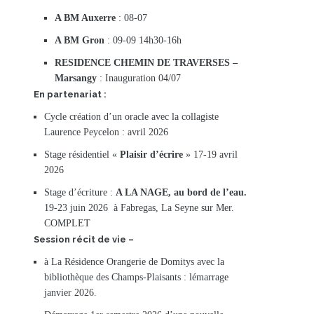
A BM Auxerre
: 08-07
A BM Gron
: 09-09 14h30-16h
RESIDENCE CHEMIN DE TRAVERSES –
Marsangy
: Inauguration 04/07
En partenariat :
Cycle création d’un oracle avec la collagiste
Laurence Peycelon : avril 2026
Stage résidentiel «
Plaisir d’écrire
» 17-19 avril
2026
Stage d’écriture :
A LA NAGE, au bord de l’eau.
19-23 juin 2026 à Fabregas, La Seyne sur Mer.
COMPLET
Session récit de vie –
à La Résidence Orangerie de Domitys avec la
bibliothèque des Champs-Plaisants : lémarrage
janvier 2026.