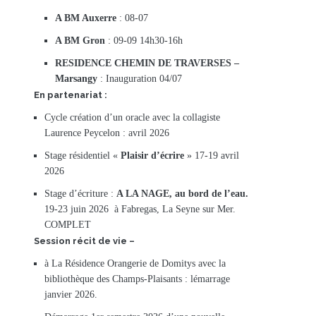
A BM Auxerre
: 08-07
A BM Gron
: 09-09 14h30-16h
RESIDENCE CHEMIN DE TRAVERSES –
Marsangy
: Inauguration 04/07
En partenariat :
Cycle création d’un oracle avec la collagiste
Laurence Peycelon : avril 2026
Stage résidentiel «
Plaisir d’écrire
» 17-19 avril
2026
Stage d’écriture :
A LA NAGE, au bord de l’eau.
19-23 juin 2026 à Fabregas, La Seyne sur Mer.
COMPLET
Session récit de vie –
à La Résidence Orangerie de Domitys avec la
bibliothèque des Champs-Plaisants : lémarrage
janvier 2026.