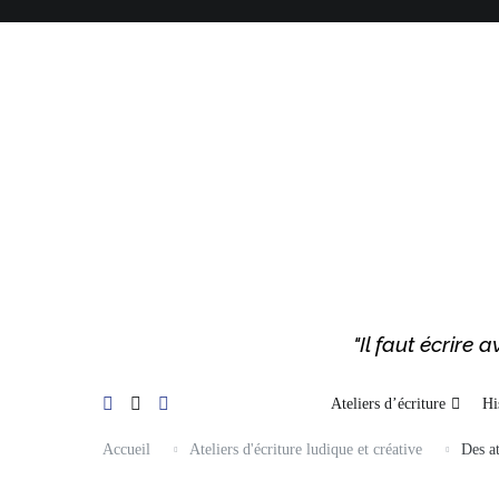
Aller
au
contenu
"Il faut écrire
Ateliers d’écriture
Hi
Accueil
Ateliers d'écriture ludique et créative
Des a