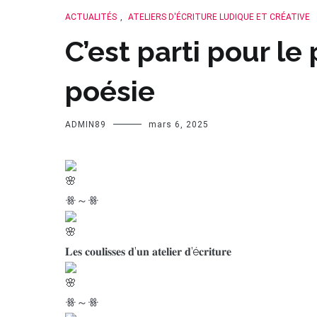
ACTUALITÉS
,
ATELIERS D'ÉCRITURE LUDIQUE ET CRÉATIVE
C’est parti pour le
poésie
ADMIN89
mars 6, 2025
ꗥ～ꗥ
𝐋𝐞𝐬 𝐜𝐨𝐮𝐥𝐢𝐬𝐬𝐞𝐬 𝐝’𝐮𝐧 𝐚𝐭𝐞𝐥𝐢𝐞𝐫 𝐝’é𝐜𝐫𝐢𝐭𝐮𝐫𝐞
ꗥ～ꗥ