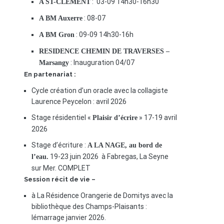
: 03-09 14h30-16h30
A ST-CLEMENT
: 08-07
A BM Auxerre
: 09-09 14h30-16h
A BM Gron
RESIDENCE CHEMIN DE TRAVERSES –
: Inauguration 04/07
Marsangy
En partenariat :
Cycle création d’un oracle avec la collagiste
Laurence Peycelon : avril 2026
Stage résidentiel «
» 17-19 avril
Plaisir d’écrire
2026
Stage d’écriture :
A LA NAGE, au bord de
19-23 juin 2026 à Fabregas, La Seyne
l’eau.
sur Mer. COMPLET
Session récit de vie –
à La Résidence Orangerie de Domitys avec la
bibliothèque des Champs-Plaisants :
lémarrage janvier 2026.