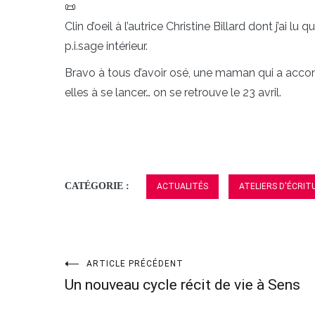
Clin d’oeil à l’autrice Christine Billard dont j’ai l
p.i.sage intérieur.
Bravo à tous d’avoir osé, une maman qui a accompa
elles à se lancer… on se retrouve le 23 avril.
CATÉGORIE :
ACTUALITÉS
ATELIERS D'ÉCRIT
ARTICLE PRÉCÉDENT
Navigation
Un nouveau cycle récit de vie à Sens
de