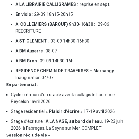
A LA LIBRAIRIE CALLIGRAMES
: reprise en sept.
En visio
: 29-09 18h15-20h15
A COLLEMIERS (BAROUF) 9h30-16h30
: 29-06
REECRITURE
A ST-CLEMENT
: 03-09 14h30-16h30
A BM Auxerre
: 08-07
A BM Gron
: 09-09 14h30-16h
RESIDENCE CHEMIN DE TRAVERSES – Marsangy
:
Inauguration 04/07
En partenariat :
Cycle création d’un oracle avec la collagiste Laurence
Peycelon : avril 2026
Stage résidentiel «
Plaisir d’écrire
» 17-19 avril 2026
Stage d’écriture :
A LA NAGE, au bord de l’eau.
19-23 juin
2026 à Fabregas, La Seyne sur Mer. COMPLET
Session récit de vie –