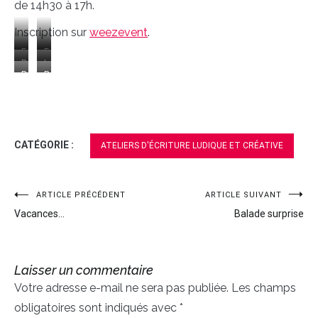
de 14h30 à 17h.
Inscription sur
weezevent
.
Ecouter
Ecrire
Réfléchir
Laisser
Relire
Partager
reposer…
pour
au
soi
groupe
CATÉGORIE :
ATELIERS D'ÉCRITURE LUDIQUE ET CRÉATIVE
ARTICLE PRÉCÉDENT
ARTICLE SUIVANT
Navigation
Vacances…
Balade surprise
de
l’article
Laisser un commentaire
Votre adresse e-mail ne sera pas publiée.
Les champs
obligatoires sont indiqués avec
*