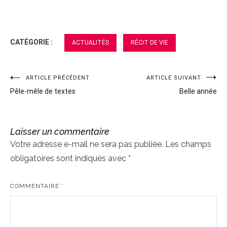
CATÉGORIE :
ACTUALITÉS
RÉCIT DE VIE
ARTICLE PRÉCÉDENT
ARTICLE SUIVANT
Navigation
Pêle-mêle de textes
Belle année
de
l’article
Laisser un commentaire
Votre adresse e-mail ne sera pas publiée.
Les champs
obligatoires sont indiqués avec
*
COMMENTAIRE
*