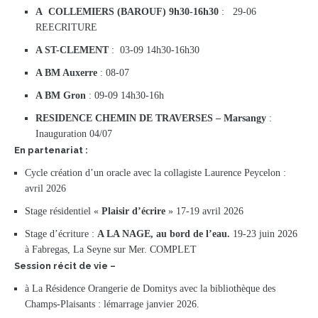
A COLLEMIERS (BAROUF) 9h30-16h30
: 29-06
REECRITURE
A ST-CLEMENT
: 03-09 14h30-16h30
A BM Auxerre
: 08-07
A BM Gron
: 09-09 14h30-16h
RESIDENCE CHEMIN DE TRAVERSES – Marsangy
:
Inauguration 04/07
En partenariat :
Cycle création d’un oracle avec la collagiste Laurence Peycelon :
avril 2026
Stage résidentiel «
Plaisir d’écrire
» 17-19 avril 2026
Stage d’écriture :
A LA NAGE, au bord de l’eau.
19-23 juin 2026
à Fabregas, La Seyne sur Mer. COMPLET
Session récit de vie –
à La Résidence Orangerie de Domitys avec la bibliothèque des
Champs-Plaisants : lémarrage janvier 2026.