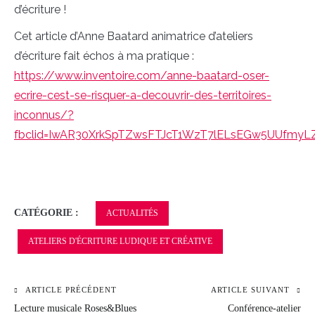
d’écriture !
Cet article d’Anne Baatard animatrice d’ateliers
d’écriture fait échos à ma pratique :
https://www.inventoire.com/anne-baatard-oser-
ecrire-cest-se-risquer-a-decouvrir-des-territoires-
inconnus/?
fbclid=IwAR30XrkSpTZwsFTJcT1WzT7lELsEGw5UUfmyL
CATÉGORIE :
ACTUALITÉS
ATELIERS D'ÉCRITURE LUDIQUE ET CRÉATIVE
ARTICLE PRÉCÉDENT
ARTICLE SUIVANT
Navigation
Lecture musicale Roses&Blues
Conférence-atelier