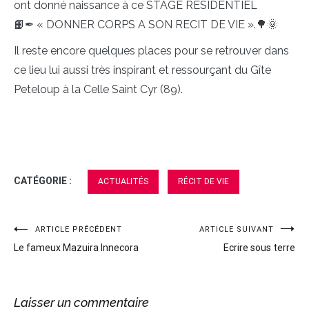
ont donné naissance à ce STAGE RESIDENTIEL
📙✒ « DONNER CORPS A SON RECIT DE VIE ».🌳🌞
Il reste encore quelques places pour se retrouver dans
ce lieu lui aussi très inspirant et ressourçant du Gîte
Peteloup à la Celle Saint Cyr (89).
CATÉGORIE :
ACTUALITÉS
RÉCIT DE VIE
ARTICLE PRÉCÉDENT
ARTICLE SUIVANT
Navigation
Le fameux Mazuira Innecora
Ecrire sous terre
de
l’article
Laisser un commentaire