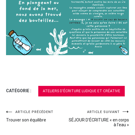
CATÉGORIE :
ATELIERS D'ÉCRITURE LUDIQUE ET CRÉATIVE
ARTICLE PRÉCÉDENT
ARTICLE SUIVANT
Navigation
Trouver son équilibre
SÉJOUR D’ÉCRITURE « en corps
de
à l’eau »