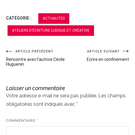
CATÉGORIE :
ACTUALITÉS
ATELIERS D'ÉCRITURE LUDIQUE ET CRÉATIVE
ARTICLE PRÉCÉDENT
ARTICLE SUIVANT
Navigation
Rencontre avec l’autrice Cécile
Ecrire en confinement
de
Huguenin
l’article
Laisser un commentaire
Votre adresse e-mail ne sera pas publiée.
Les champs
obligatoires sont indiqués avec
*
COMMENTAIRE
*