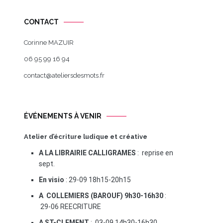
CONTACT
Corinne MAZUIR
06 95 99 16 94
contact@ateliersdesmots.fr
ÉVÉNEMENTS À VENIR
Atelier d’écriture ludique et créative
A LA LIBRAIRIE CALLIGRAMES
: reprise en
sept.
En visio
: 29-09 18h15-20h15
A COLLEMIERS (BAROUF) 9h30-16h30
:
29-06 REECRITURE
A ST-CLEMENT
: 03-09 14h30-16h30