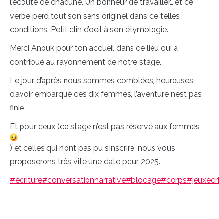
l’écoute de chacune. Un bonheur de travailler… et ce
verbe perd tout son sens originel dans de telles
conditions. Petit clin d’oeil à son étymologie.
Merci Anouk pour ton accueil dans ce lieu qui a
contribué au rayonnement de notre stage.
Le jour d’après nous sommes comblées, heureuses
d’avoir embarqué ces dix femmes, l’aventure n’est pas
finie.
Et pour ceux (ce stage n’est pas réservé aux femmes
) et celles qui n’ont pas pu s’inscrire, nous vous
proposerons très vite une date pour 2025.
#écriture
#conversationnarrative
#blocage
#corps
#jeuxécri