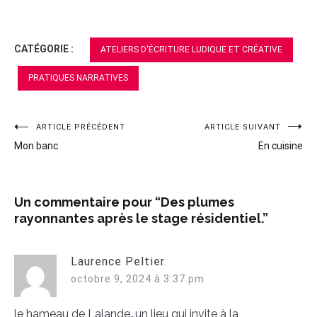
CATÉGORIE :
ATELIERS D'ÉCRITURE LUDIQUE ET CRÉATIVE
PRATIQUES NARRATIVES
ARTICLE PRÉCÉDENT
ARTICLE SUIVANT
Navigation
Mon banc
En cuisine
de
l’article
Un commentaire pour “
Des plumes
rayonnantes après le stage résidentiel.
”
Laurence Peltier
octobre 9, 2024 à 3:37 pm
le hameau de Lalande…un lieu qui invite à la