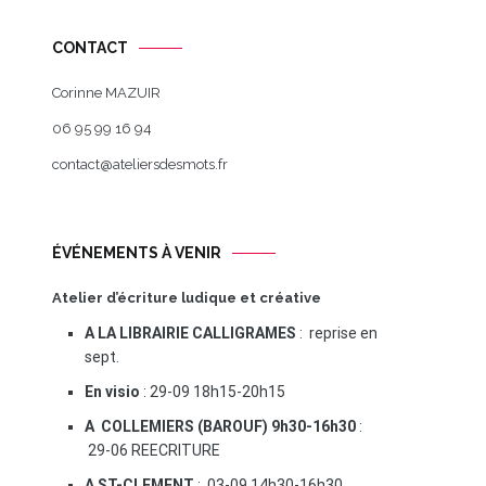
CONTACT
Corinne MAZUIR
06 95 99 16 94
contact@ateliersdesmots.fr
ÉVÉNEMENTS À VENIR
Atelier d’écriture ludique et créative
A LA LIBRAIRIE CALLIGRAMES
: reprise en
sept.
En visio
: 29-09 18h15-20h15
A COLLEMIERS (BAROUF) 9h30-16h30
:
29-06 REECRITURE
A ST-CLEMENT
: 03-09 14h30-16h30