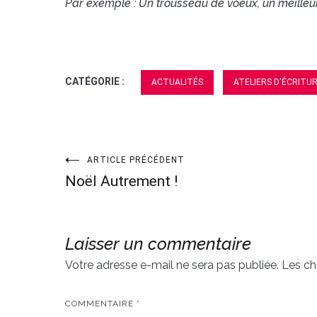
Par exemple : Un trousseau de voeux, un meilleu
CATÉGORIE :
ACTUALITÉS
ATELIERS D'ÉCRITU
ARTICLE PRÉCÉDENT
Navigation
Noël Autrement !
de
l’article
Laisser un commentaire
Votre adresse e-mail ne sera pas publiée.
Les ch
COMMENTAIRE
*