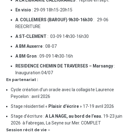
A LA LIBRAIRIE CALLIGRAMES
: reprise en sept.
En visio
: 29-09 18h15-20h15
A COLLEMIERS (BAROUF) 9h30-16h30
: 29-06
REECRITURE
A ST-CLEMENT
: 03-09 14h30-16h30
A BM Auxerre
: 08-07
A BM Gron
: 09-09 14h30-16h
RESIDENCE CHEMIN DE TRAVERSES – Marsangy
:
Inauguration 04/07
En partenariat :
Cycle création d’un oracle avec la collagiste Laurence
Peycelon : avril 2026
Stage résidentiel «
Plaisir d’écrire
» 17-19 avril 2026
Stage d’écriture :
A LA NAGE, au bord de l’eau.
19-23 juin
2026 à Fabregas, La Seyne sur Mer. COMPLET
Session récit de vie –