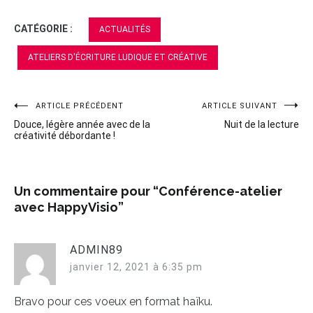
CATÉGORIE :
ACTUALITÉS
ATELIERS D'ÉCRITURE LUDIQUE ET CRÉATIVE
ARTICLE PRÉCÉDENT
ARTICLE SUIVANT
Navigation
Douce, légère année avec de la
Nuit de la lecture
de
créativité débordante !
l’article
Un commentaire pour “
Conférence-atelier
avec HappyVisio
”
ADMIN89
janvier 12, 2021 à 6:35 pm
Bravo pour ces voeux en format haïku.