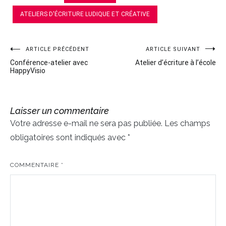
ATELIERS D'ÉCRITURE LUDIQUE ET CRÉATIVE
ARTICLE PRÉCÉDENT
ARTICLE SUIVANT
Navigation
Conférence-atelier avec
Atelier d’écriture à l’école
de
HappyVisio
l’article
Laisser un commentaire
Votre adresse e-mail ne sera pas publiée.
Les champs
obligatoires sont indiqués avec
*
COMMENTAIRE
*