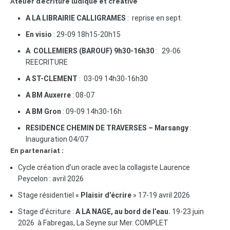
Atelier d’écriture ludique et créative
A LA LIBRAIRIE CALLIGRAMES
: reprise en sept.
En visio
: 29-09 18h15-20h15
A COLLEMIERS (BAROUF) 9h30-16h30
: 29-06
REECRITURE
A ST-CLEMENT
: 03-09 14h30-16h30
A BM Auxerre
: 08-07
A BM Gron
: 09-09 14h30-16h
RESIDENCE CHEMIN DE TRAVERSES – Marsangy
:
Inauguration 04/07
En partenariat :
Cycle création d’un oracle avec la collagiste Laurence
Peycelon : avril 2026
Stage résidentiel «
Plaisir d’écrire
» 17-19 avril 2026
Stage d’écriture :
A LA NAGE, au bord de l’eau.
19-23 juin
2026 à Fabregas, La Seyne sur Mer. COMPLET