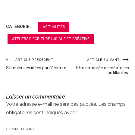
CATÉGORIE :
ACTUALITÉS
ATELIERS D'ÉCRITURE LUDIQUE ET CRÉATIVE
ARTICLE PRÉCÉDENT
ARTICLE SUIVANT
Navigation
Stimuler ses idées par l’écriture
Etre entourée de créatrices
de
pétillantes.
l’article
Laisser un commentaire
Votre adresse e-mail ne sera pas publiée.
Les champs
obligatoires sont indiqués avec
*
COMMENTAIRE
*