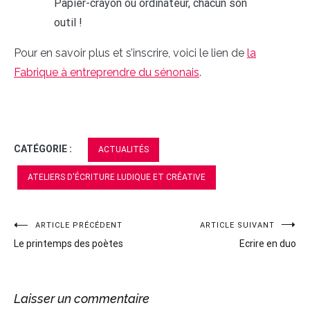
Papier-crayon ou ordinateur, chacun son
outil !
Pour en savoir plus et s’inscrire, voici le lien de
la
Fabrique à entreprendre du sénonais
.
CATÉGORIE :
ACTUALITÉS
ATELIERS D'ÉCRITURE LUDIQUE ET CRÉATIVE
ARTICLE PRÉCÉDENT
ARTICLE SUIVANT
Navigation
Le printemps des poètes
Ecrire en duo
de
l’article
Laisser un commentaire