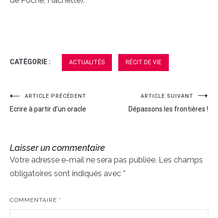
de Poche, Hachette).
CATÉGORIE :
ACTUALITÉS
RÉCIT DE VIE
ARTICLE PRÉCÉDENT
ARTICLE SUIVANT
Navigation
Ecrire à partir d’un oracle
Dépassons les frontières !
de
l’article
Laisser un commentaire
Votre adresse e-mail ne sera pas publiée.
Les champs
obligatoires sont indiqués avec
*
COMMENTAIRE
*