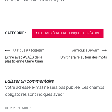
CATÉGORIE :
ATELIERS D'ÉCRITURE LUDIQUE ET CRÉATIVE
ARTICLE PRÉCÉDENT
ARTICLE SUIVANT
Navigation
Ecrire avec ASAÉS de la
Un itinéraire autour des mots
de
plasticienne Claire Xuan
l’article
Laisser un commentaire
Votre adresse e-mail ne sera pas publiée.
Les champs
obligatoires sont indiqués avec
*
COMMENTAIRE
*