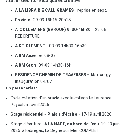
Atelier d’écriture ludique et créative
A LA LIBRAIRIE CALLIGRAMES
: reprise en sept.
En visio
: 29-09 18h15-20h15
A COLLEMIERS (BAROUF) 9h30-16h30
: 29-06
REECRITURE
A ST-CLEMENT
: 03-09 14h30-16h30
A BM Auxerre
: 08-07
A BM Gron
: 09-09 14h30-16h
RESIDENCE CHEMIN DE TRAVERSES – Marsangy
:
Inauguration 04/07
En partenariat :
Cycle création d’un oracle avec la collagiste Laurence
Peycelon : avril 2026
Stage résidentiel «
Plaisir d’écrire
» 17-19 avril 2026
Stage d’écriture :
A LA NAGE, au bord de l’eau.
19-23 juin
2026 à Fabregas, La Seyne sur Mer. COMPLET