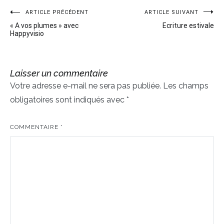
ARTICLE PRÉCÉDENT
ARTICLE SUIVANT
Navigation
« A vos plumes » avec
Ecriture estivale
de
Happyvisio
l’article
Laisser un commentaire
Votre adresse e-mail ne sera pas publiée.
Les champs
obligatoires sont indiqués avec
*
COMMENTAIRE
*