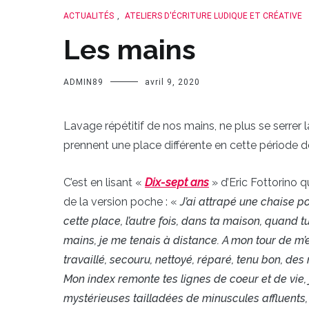
ACTUALITÉS
,
ATELIERS D'ÉCRITURE LUDIQUE ET CRÉATIVE
Les mains
ADMIN89
avril 9, 2020
Lavage répétitif de nos mains, ne plus se serrer
prennent une place différente en cette période 
C’est en lisant «
Dix-sept ans
» d’Eric Fottorino q
de la version poche : «
J’ai attrapé une chaise po
cette place, l’autre fois, dans ta maison, quand tu 
mains, je me tenais à distance. A mon tour de m’en
travaillé, secouru, nettoyé, réparé, tenu bon,
Mon index remonte tes lignes de coeur et de vie, 
mystérieuses tailladées de minuscules affluents, 