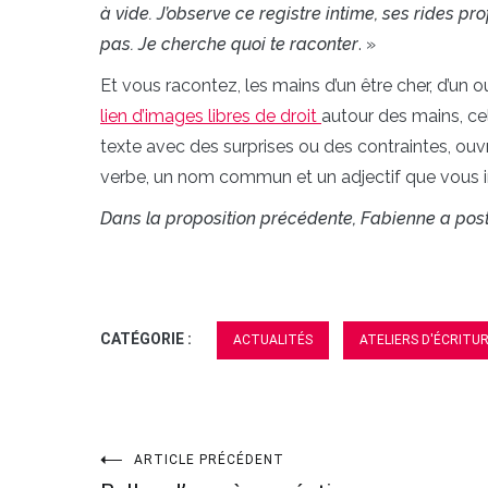
à vide. J’observe ce registre intime, ses rides pr
pas. Je cherche quoi te raconter
. »
Et vous racontez, les mains d’un être cher, d’un
lien d’images libres de droit
autour des mains, cel
texte avec des surprises ou des contraintes, ouvr
verbe, un nom commun et un adjectif que vous i
Dans la proposition précédente, Fabienne a post
CATÉGORIE :
ACTUALITÉS
ATELIERS D'ÉCRITU
ARTICLE PRÉCÉDENT
Navigation