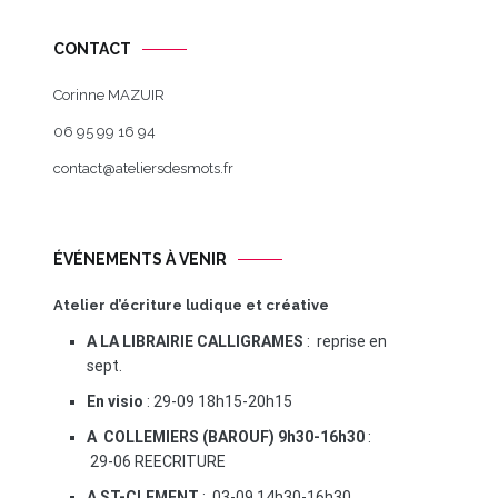
CONTACT
Corinne MAZUIR
06 95 99 16 94
contact@ateliersdesmots.fr
ÉVÉNEMENTS À VENIR
Atelier d’écriture ludique et créative
A LA LIBRAIRIE CALLIGRAMES
: reprise en
sept.
En visio
: 29-09 18h15-20h15
A COLLEMIERS (BAROUF) 9h30-16h30
:
29-06 REECRITURE
A ST-CLEMENT
: 03-09 14h30-16h30