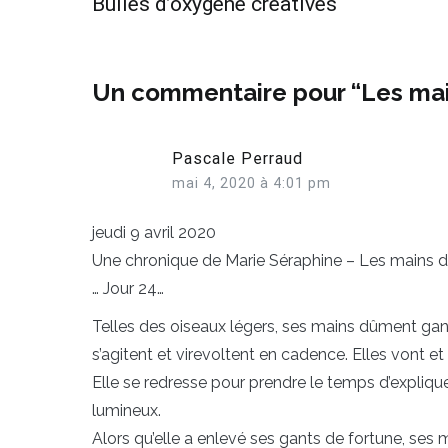
Bulles d’oxygène créatives
de
l’article
Un commentaire pour “
Les ma
Pascale Perraud
mai 4, 2020 à 4:01 pm
jeudi 9 avril 2020
Une chronique de Marie Séraphine – Les mains de
… Jour 24…
Telles des oiseaux légers, ses mains dûment ganté
s’agitent et virevoltent en cadence. Elles vont et 
Elle se redresse pour prendre le temps d’explique
lumineux.
Alors qu’elle a enlevé ses gants de fortune, ses 