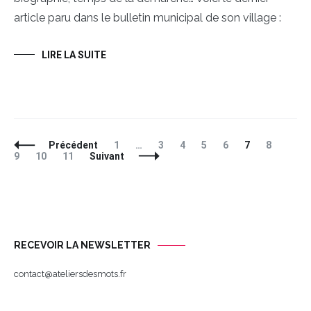
article paru dans le bulletin municipal de son village :
LIRE LA SUITE
Navigation
Page
Page
Page
Page
Page
Page
Page
Page
Précédent
1
…
3
4
5
6
7
8
des
Page
Page
9
10
11
Suivant
articles
RECEVOIR LA NEWSLETTER
contact@ateliersdesmots.fr